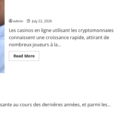
Benefits of crypto casino en ligne
admin
July 22, 2026
Les casinos en ligne utilisant les cryptomonnaies
connaissent une croissance rapide, attirant de
nombreux joueurs à la...
Read
Read More
more
about
Benefits
of
crypto
casino
en
ligne
sante au cours des dernières années, et parmi les...