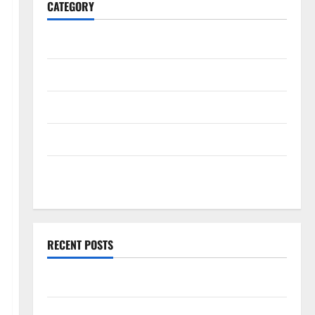
CATEGORY
Home
Business
Health
Travel
Entertainment
RECENT POSTS
What Makes casino en ligne france légal Different?
Bonus Casino En Ligne Pour Tous Les Passionnés De