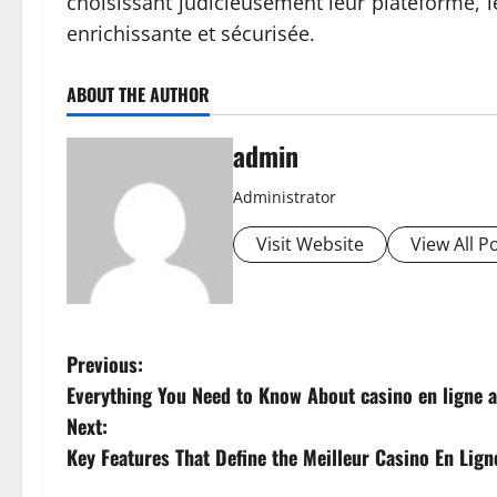
choisissant judicieusement leur plateforme, l
enrichissante et sécurisée.
ABOUT THE AUTHOR
admin
Administrator
Visit Website
View All P
P
Previous:
Everything You Need to Know About casino en ligne a
o
Next:
s
Key Features That Define the Meilleur Casino En Lign