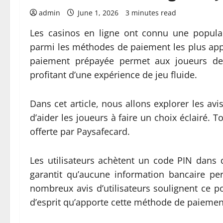
admin
June 1, 2026
3 minutes read
Les casinos en ligne ont connu une popular
parmi les méthodes de paiement les plus appr
paiement prépayée permet aux joueurs de g
profitant d’une expérience de jeu fluide.
Dans cet article, nous allons explorer les avis
d’aider les joueurs à faire un choix éclairé. T
offerte par Paysafecard.
Les utilisateurs achètent un code PIN dans 
garantit qu’aucune information bancaire per
nombreux avis d’utilisateurs soulignent ce p
d’esprit qu’apporte cette méthode de paiemen