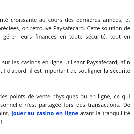
ité croissante au cours des dernières années, et
éciées, on retrouve Paysafecard. Cette solution de
érer leurs finances en toute sécurité, tout en
 sur les casinos en ligne utilisant Paysafecard, afin
out d’abord, il est important de souligner la sécurité
des points de vente physiques ou en ligne, ce qui
sonnelle n’est partagée lors des transactions. De
oint,
jouer au casino en ligne
avant la tranquillité
t.