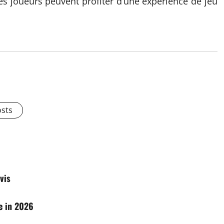
es joueurs peuvent profiter d’une expérience de jeu
osts
vis
e in 2026