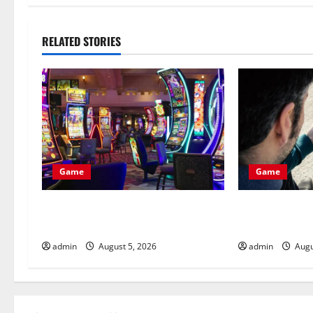
t
n
RELATED STORIES
a
v
i
g
Game
Game
a
t
Best Features of casino en ligne
Everything Abo
france légal
france légal
i
admin
August 5, 2026
admin
Augu
o
n