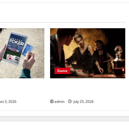
Game
ut casino en ligne
Comparing Leading meilleur site
de pari sportif Platforms
st 3, 2026
admin
July 25, 2026