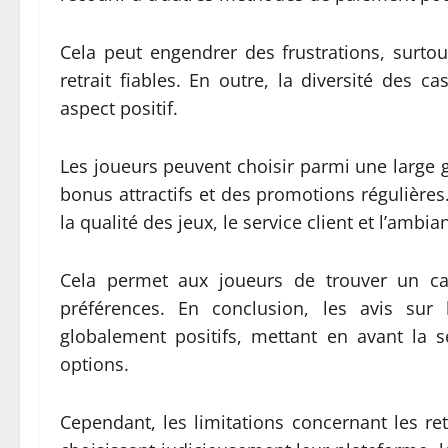
Cela peut engendrer des frustrations, surto
retrait fiables. En outre, la diversité des 
aspect positif.
Les joueurs peuvent choisir parmi une large 
bonus attractifs et des promotions régulières
la qualité des jeux, le service client et l’amb
Cela permet aux joueurs de trouver un cas
préférences. En conclusion, les avis sur 
globalement positifs, mettant en avant la sé
options.
Cependant, les limitations concernant les ret