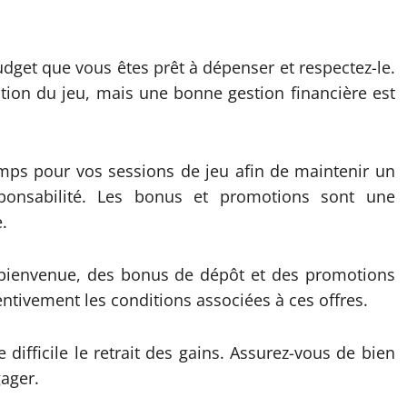
dget que vous êtes prêt à dépenser et respectez-le.
itation du jeu, mais une bonne gestion financière est
emps pour vos sessions de jeu afin de maintenir un
sponsabilité. Les bonus et promotions sont une
.
 bienvenue, des bonus de dépôt et des promotions
ttentivement les conditions associées à ces offres.
difficile le retrait des gains. Assurez-vous de bien
ager.