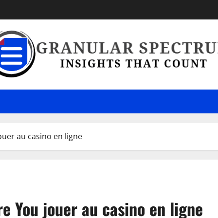
uer au casino en ligne
e You jouer au casino en ligne