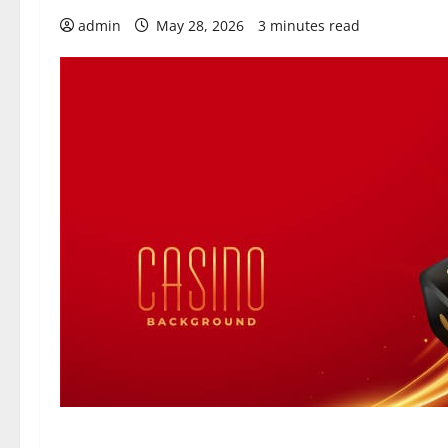
admin
May 28, 2026
3 minutes read