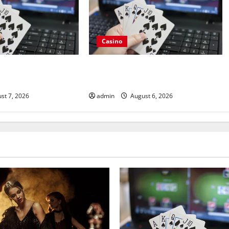
Casino
ing a Legal Online
Compare Leading Casino En Ligne
France Légal Sites
st 7, 2026
admin
August 6, 2026