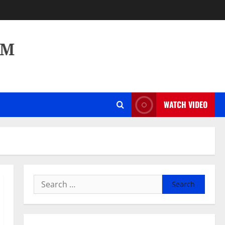
WATCH VIDEO
Search
for: