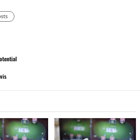
osts
otential
vis