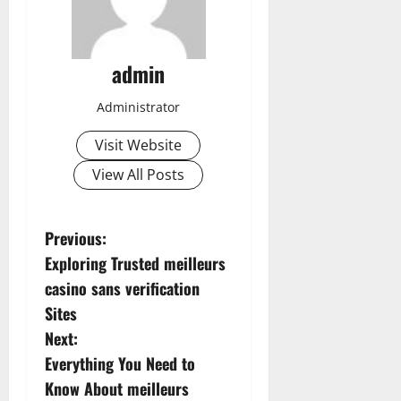
admin
Administrator
Visit Website
View All Posts
P
Previous:
Exploring Trusted meilleurs
o
casino sans verification
s
Sites
Next:
t
Everything You Need to
n
Know About meilleurs