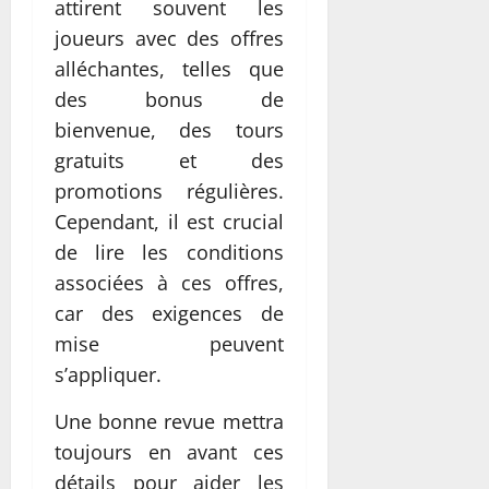
attirent souvent les
joueurs avec des offres
alléchantes, telles que
des bonus de
bienvenue, des tours
gratuits et des
promotions régulières.
Cependant, il est crucial
de lire les conditions
associées à ces offres,
car des exigences de
mise peuvent
s’appliquer.
Une bonne revue mettra
toujours en avant ces
détails pour aider les