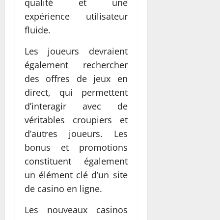
qualité et une
expérience utilisateur
fluide.
Les joueurs devraient
également rechercher
des offres de jeux en
direct, qui permettent
d’interagir avec de
véritables croupiers et
d’autres joueurs. Les
bonus et promotions
constituent également
un élément clé d’un site
de casino en ligne.
Les nouveaux casinos