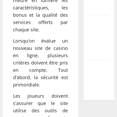
mettre en lumière les
ligne france
caractéristiques, les
légal
bonus et la qualité des
Les raisons
services offerts par
de choisir
chaque site.
un casino
en ligne
Lorsqu’on évalue un
retrait
nouveau site de casino
instantané
en ligne, plusieurs
critères doivent être pris
Professional
en compte. Tout
Review of
d’abord, la sécurité est
casino en
primordiale.
ligne france
légal
Les joueurs doivent
s’assurer que le site
utilise des outils de