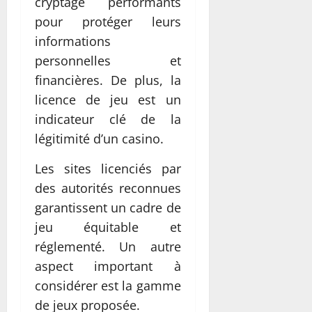
cryptage performants
pour protéger leurs
informations
personnelles et
financières. De plus, la
licence de jeu est un
indicateur clé de la
légitimité d’un casino.
Les sites licenciés par
des autorités reconnues
garantissent un cadre de
jeu équitable et
réglementé. Un autre
aspect important à
considérer est la gamme
de jeux proposée.