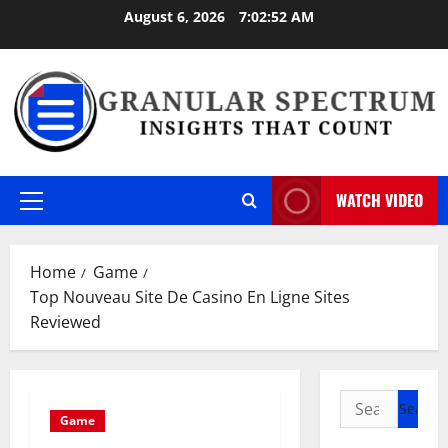
Skip
August 6, 2026
7:02:52 AM
to
content
WATCH VIDEO
Primary
Menu
Home
Game
Top Nouveau Site De Casino En Ligne Sites
Reviewed
Search
Game
for: