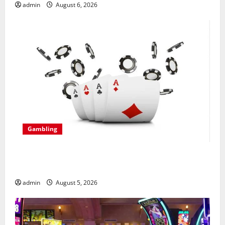
admin
August 6, 2026
Gambling
What metrics define casino en ligne le plus payant
rankings
admin
August 5, 2026