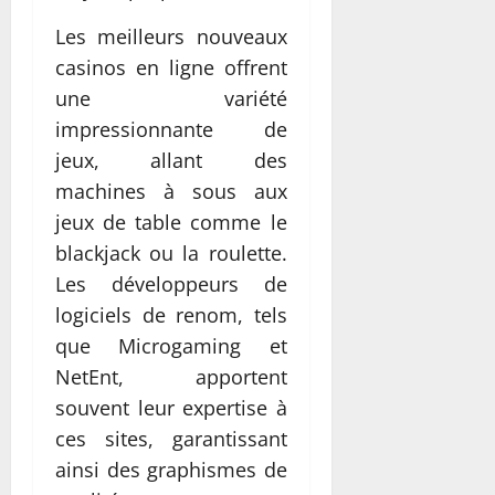
Les meilleurs nouveaux
casinos en ligne offrent
une variété
impressionnante de
jeux, allant des
machines à sous aux
jeux de table comme le
blackjack ou la roulette.
Les développeurs de
logiciels de renom, tels
que Microgaming et
NetEnt, apportent
souvent leur expertise à
ces sites, garantissant
ainsi des graphismes de