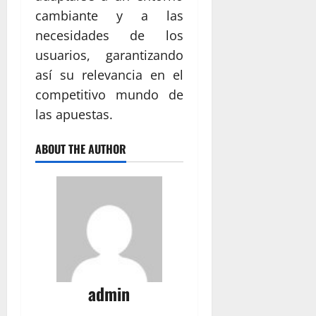
cambiante y a las
necesidades de los
usuarios, garantizando
así su relevancia en el
competitivo mundo de
las apuestas.
ABOUT THE AUTHOR
admin