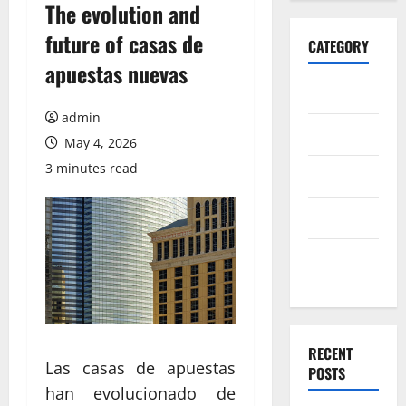
The evolution and
future of casas de
CATEGORY
apuestas nuevas
Home
admin
Business
May 4, 2026
3 minutes read
Health
Travel
Entertainment
RECENT
Las casas de apuestas
POSTS
han evolucionado de