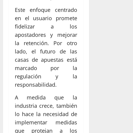
Este enfoque centrado
en el usuario promete
fidelizar a los
apostadores y mejorar
la retención. Por otro
lado, el futuro de las
casas de apuestas está
marcado por la
regulación y la
responsabilidad.
A medida que la
industria crece, también
lo hace la necesidad de
implementar medidas
que protejan a los