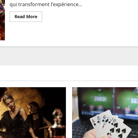
qui transforment l’expérience...
Read
Read More
more
about
Latest
Trends
in
Meilleurs
Site
de
Paris
Sportifs