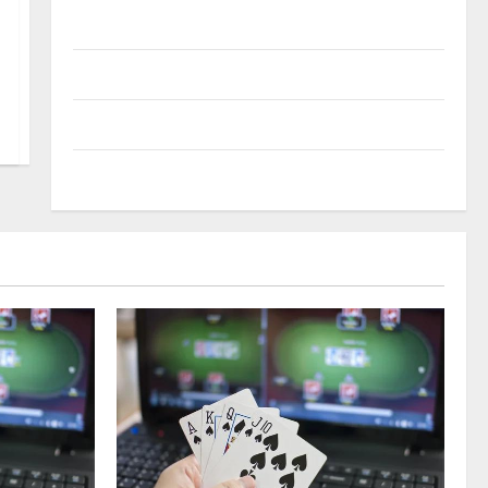
Casino
Guide to Choosing a Legal Online Casino France
Compare Leading Casino En Ligne France Légal Sites
What Makes casino en ligne france légal Different