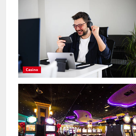
Casino