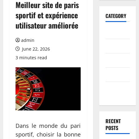
Meilleur site de paris
sportif et expérience
CATEGORY
utilisateur améliorée
Home
admin
Business
June 22, 2026
3 minutes read
Health
Travel
Entertainment
RECENT
Dans le monde du pari
POSTS
sportif, choisir la bonne