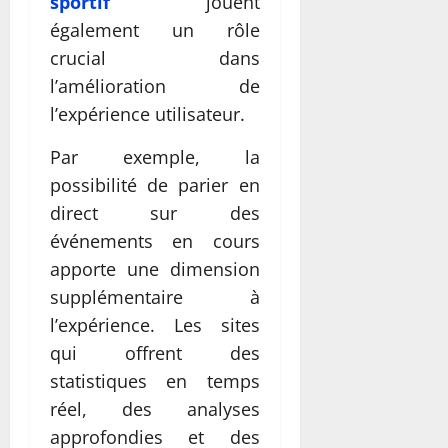
sportif
jouent
également un rôle
crucial dans
l’amélioration de
l’expérience utilisateur.
Par exemple, la
possibilité de parier en
direct sur des
événements en cours
apporte une dimension
supplémentaire à
l’expérience. Les sites
qui offrent des
statistiques en temps
réel, des analyses
approfondies et des