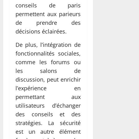
conseils de paris
permettent aux parieurs
de prendre des
décisions éclairées.
De plus, l’intégration de
fonctionnalités sociales,
comme les forums ou
les salons de
discussion, peut enrichir
l’expérience en
permettant aux
utilisateurs d’échanger
des conseils et des
stratégies. La sécurité
est un autre élément