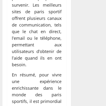
survenir. Les meilleurs
sites de paris sportif
offrent plusieurs canaux
de communication, tels
que le chat en direct,
l’email ou le téléphone,
permettant aux
utilisateurs d’obtenir de
l’aide quand ils en ont
besoin.
En résumé, pour vivre
une expérience
enrichissante dans le
monde des paris
sportifs, il est primordial