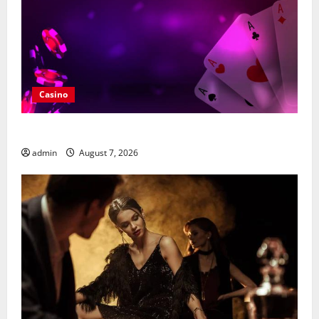
Casino
What Makes casino en ligne france légal Different?
admin
August 7, 2026