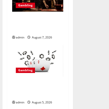
a
Gambling
t
Bonus Casino En Ligne Pour
i
Tous Les Passionnés De
Casino
o
admin
August 7, 2026
n
Gambling
What metrics define casino
en ligne le plus payant
rankings
admin
August 5, 2026