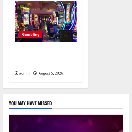
Gambling
Les raisons de choisir un
casino en ligne retrait
instantané
admin
August 5, 2026
YOU MAY HAVE MISSED