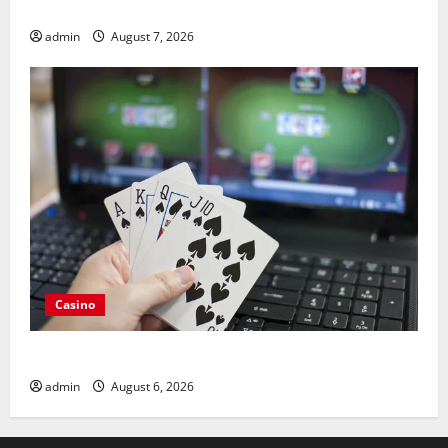
Guide to Choosing a Legal Online Casino France
admin
August 7, 2026
Casino
Compare Leading Casino En Ligne France Légal Sites
admin
August 6, 2026