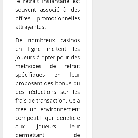
le retrait instantané est
souvent associé à des
offres promotionnelles
attrayantes.
De nombreux casinos
en ligne incitent les
joueurs à opter pour des
méthodes de retrait
spécifiques en leur
proposant des bonus ou
des réductions sur les
frais de transaction. Cela
crée un environnement
compétitif qui bénéficie
aux joueurs, leur
permettant de