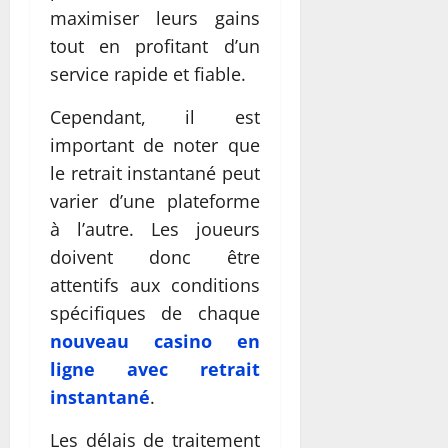
maximiser leurs gains
tout en profitant d’un
service rapide et fiable.
Cependant, il est
important de noter que
le retrait instantané peut
varier d’une plateforme
à l’autre. Les joueurs
doivent donc être
attentifs aux conditions
spécifiques de chaque
nouveau casino en
ligne avec retrait
instantané
.
Les délais de traitement