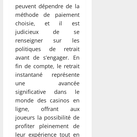
peuvent dépendre de la
méthode de paiement
choisie, et il est
judicieux de se
renseigner sur les
politiques de retrait
avant de s’engager. En
fin de compte, le retrait
instantané représente
une avancée
significative dans le
monde des casinos en
ligne, offrant aux
joueurs la possibilité de
profiter pleinement de
leur expérience tout en