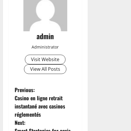
admin
Administrator
Visit Website
View All Posts
P
Previous:
Casino en ligne retrait
o
instantané avec casinos
s
réglementés
Next:
t
Smart Strategies for paris