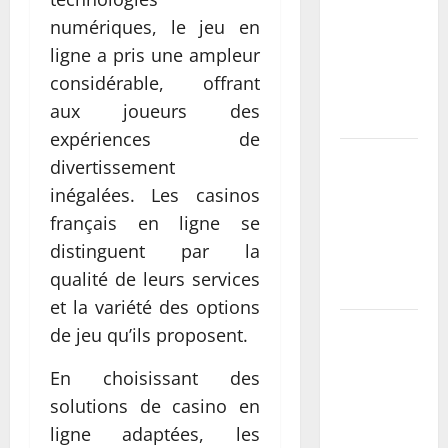
What Makes
numériques, le jeu en
casino en
ligne a pris une ampleur
ligne france
considérable, offrant
légal
aux joueurs des
Different?
expériences de
Bonus
divertissement
Casino En
inégalées. Les casinos
Ligne Pour
français en ligne se
Tous Les
distinguent par la
Passionnés
qualité de leurs services
De Casino
et la variété des options
Guide to
de jeu qu’ils proposent.
Choosing a
En choisissant des
Legal
solutions de casino en
Online
Casino
ligne adaptées, les