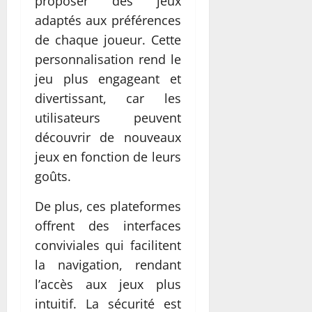
proposer des jeux
adaptés aux préférences
de chaque joueur. Cette
personnalisation rend le
jeu plus engageant et
divertissant, car les
utilisateurs peuvent
découvrir de nouveaux
jeux en fonction de leurs
goûts.
De plus, ces plateformes
offrent des interfaces
conviviales qui facilitent
la navigation, rendant
l’accès aux jeux plus
intuitif. La sécurité est