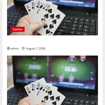
Casino
Guide to Choosing a Legal Online Casino France
admin
August 7, 2026