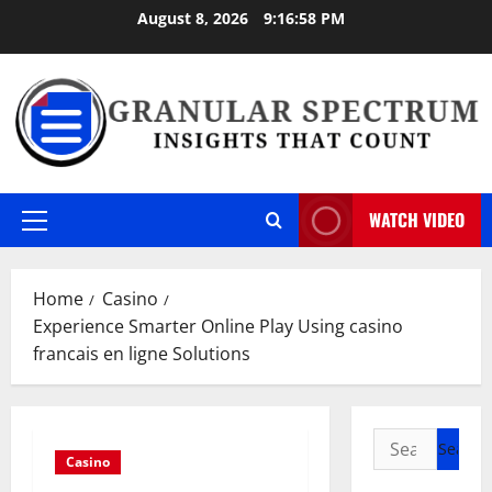
Skip
August 8, 2026
9:16:58 PM
to
content
WATCH VIDEO
Primary
Menu
Home
Casino
Experience Smarter Online Play Using casino
francais en ligne Solutions
Search
Casino
for: