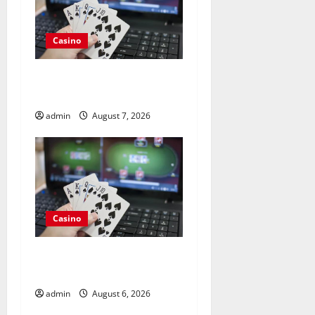
Casino
Guide to Choosing a Legal
Online Casino France
admin
August 7, 2026
Casino
Compare Leading Casino En
Ligne France Légal Sites
admin
August 6, 2026