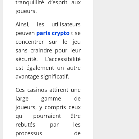
tranquillité d’esprit aux
joueurs.
Ainsi, les utilisateurs
peuven
paris crypto
t se
concentrer sur le jeu
sans craindre pour leur
sécurité. L’accessibilité
est également un autre
avantage significatif.
Ces casinos attirent une
large gamme de
joueurs, y compris ceux
qui pourraient être
rebutés par les
processus de