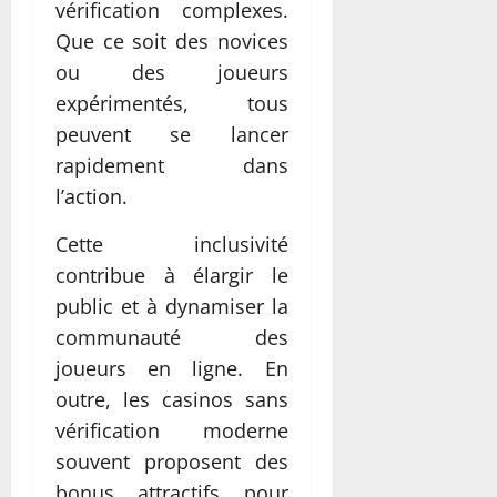
vérification complexes.
Que ce soit des novices
ou des joueurs
expérimentés, tous
peuvent se lancer
rapidement dans
l’action.
Cette inclusivité
contribue à élargir le
public et à dynamiser la
communauté des
joueurs en ligne. En
outre, les casinos sans
vérification moderne
souvent proposent des
bonus attractifs pour