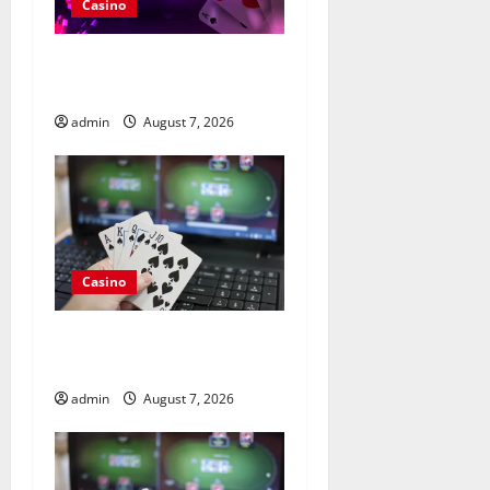
Casino
a
t
What Makes casino en ligne
france légal Different?
i
admin
August 7, 2026
o
n
Casino
Guide to Choosing a Legal
Online Casino France
admin
August 7, 2026