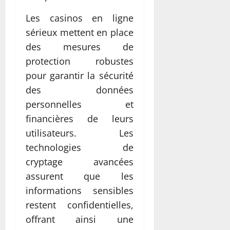
Les casinos en ligne
sérieux mettent en place
des mesures de
protection robustes
pour garantir la sécurité
des données
personnelles et
financières de leurs
utilisateurs. Les
technologies de
cryptage avancées
assurent que les
informations sensibles
restent confidentielles,
offrant ainsi une