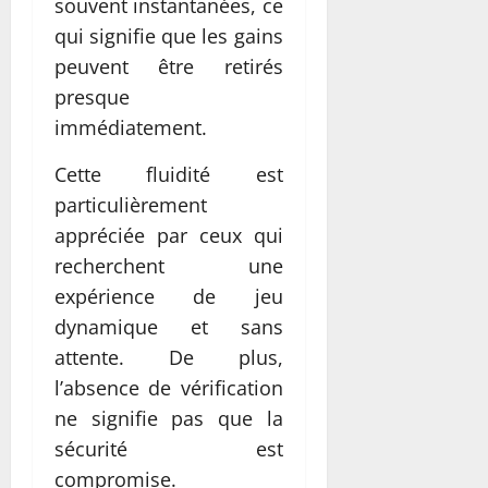
souvent instantanées, ce
qui signifie que les gains
peuvent être retirés
presque
immédiatement.
Cette fluidité est
particulièrement
appréciée par ceux qui
recherchent une
expérience de jeu
dynamique et sans
attente. De plus,
l’absence de vérification
ne signifie pas que la
sécurité est
compromise.