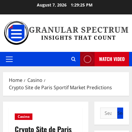
Skip
August 7, 2026
1:29:25 PM
to
content
WATCH VIDEO
Primary
Menu
Home
Casino
Crypto Site de Paris Sportif Market Predictions
Search
Casino
for:
Crypto Site de Paris