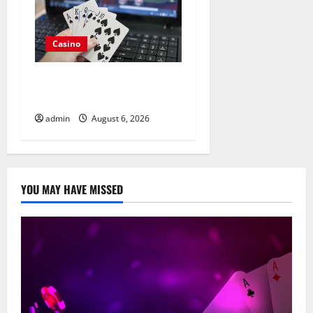
Casino
Compare Leading Casino En
Ligne France Légal Sites
admin
August 6, 2026
YOU MAY HAVE MISSED