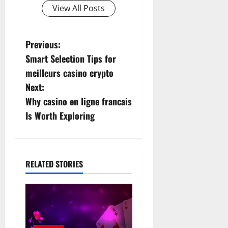
View All Posts
P
Previous:
Smart Selection Tips for
o
meilleurs casino crypto
s
Next:
Why casino en ligne francais
t
Is Worth Exploring
n
a
RELATED STORIES
v
i
g