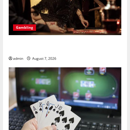
Gambling
Bonus Casino En Ligne Pour Tous Les Passionnés De
Casino
admin
August 7, 2026