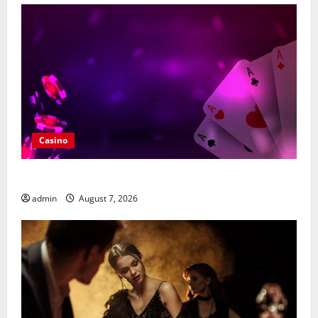
Casino
What Makes casino en ligne france légal Different?
admin
August 7, 2026