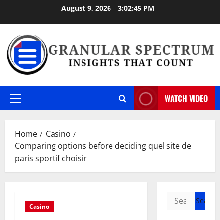
Skip
August 9, 2026
3:02:46 PM
to
content
WATCH VIDEO
Primary
Menu
Home
Casino
Comparing options before deciding quel site de
paris sportif choisir
Search
Casino
for: