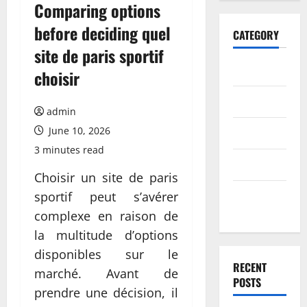
Comparing options
before deciding quel
CATEGORY
site de paris sportif
Home
choisir
Business
admin
June 10, 2026
Health
3 minutes read
Travel
Choisir un site de paris
Entertainment
sportif peut s’avérer
complexe en raison de
la multitude d’options
disponibles sur le
RECENT
marché. Avant de
POSTS
prendre une décision, il