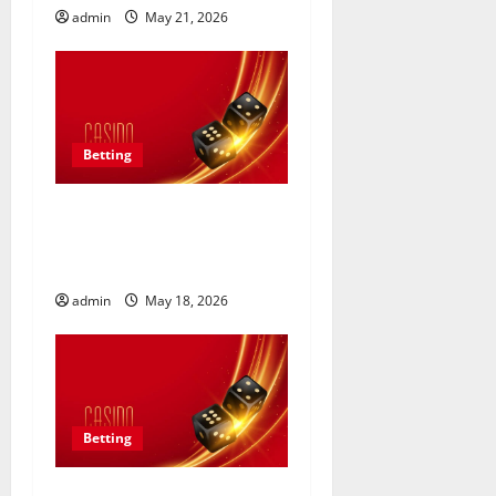
n
admin
May 21, 2026
Betting
Why limite mise paris
sportifs Matters in Online
Sports Betting
admin
May 18, 2026
Betting