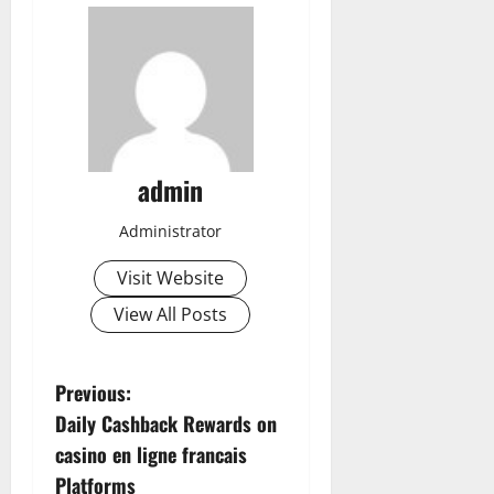
admin
Administrator
Visit Website
View All Posts
P
Previous:
Daily Cashback Rewards on
o
casino en ligne francais
s
Platforms