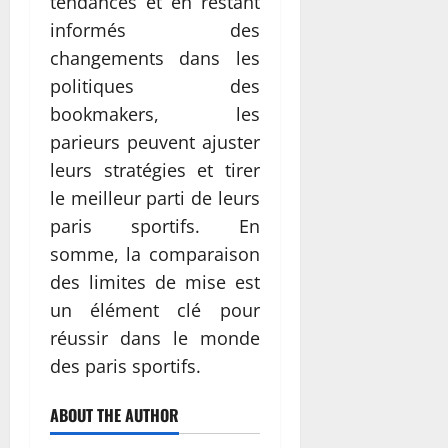
tendances et en restant
informés des
changements dans les
politiques des
bookmakers, les
parieurs peuvent ajuster
leurs stratégies et tirer
le meilleur parti de leurs
paris sportifs. En
somme, la comparaison
des limites de mise est
un élément clé pour
réussir dans le monde
des paris sportifs.
ABOUT THE AUTHOR