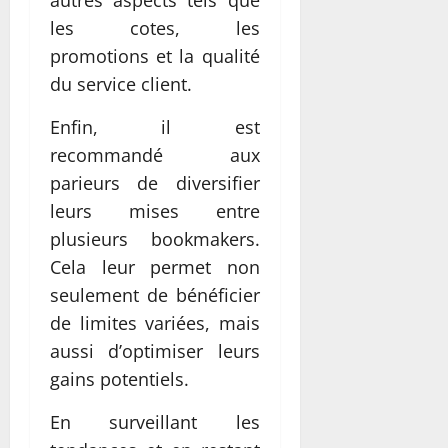
les cotes, les
promotions et la qualité
du service client.
Enfin, il est
recommandé aux
parieurs de diversifier
leurs mises entre
plusieurs bookmakers.
Cela leur permet non
seulement de bénéficier
de limites variées, mais
aussi d’optimiser leurs
gains potentiels.
En surveillant les