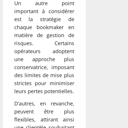
Un autre point
important à considérer
est la stratégie de
chaque bookmaker en
matière de gestion de
risques. Certains
opérateurs adoptent
une approche plus
conservatrice, imposant
des limites de mise plus
strictes pour minimiser
leurs pertes potentielles.
D’autres, en revanche,
peuvent être plus
flexibles, attirant ainsi
une clientèle souhaitant