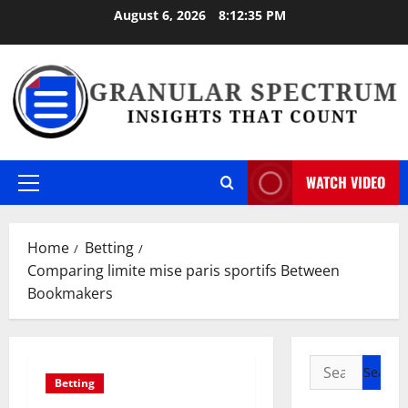
Skip
August 6, 2026
8:12:35 PM
to
content
WATCH VIDEO
Primary
Menu
Home
Betting
Comparing limite mise paris sportifs Between
Bookmakers
Search
Betting
for: