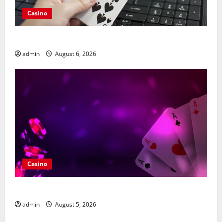
Casino
Compare Leading Casino En Ligne France Légal Sites
admin
August 6, 2026
Casino
What Makes casino en ligne france légal Different
admin
August 5, 2026