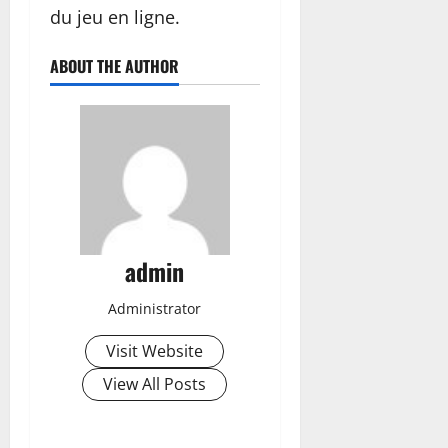
du jeu en ligne.
ABOUT THE AUTHOR
admin
Administrator
Visit Website
View All Posts