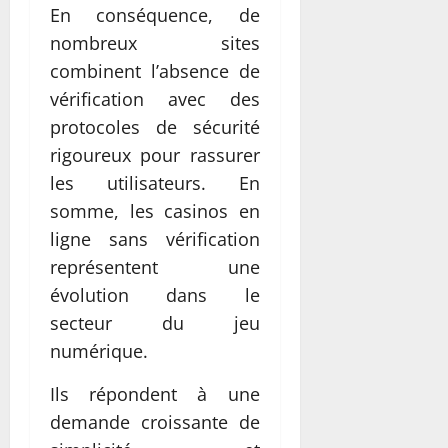
En conséquence, de
nombreux sites
combinent l’absence de
vérification avec des
protocoles de sécurité
rigoureux pour rassurer
les utilisateurs. En
somme, les casinos en
ligne sans vérification
représentent une
évolution dans le
secteur du jeu
numérique.
Ils répondent à une
demande croissante de