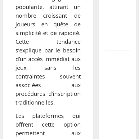
Compare
popularité, attirant un
Leading
nombre croissant de
Casino En
joueurs en quête de
Ligne
simplicité et de rapidité.
France
Cette tendance
Légal Sites
s’explique par le besoin
What Makes
d’un accès immédiat aux
casino en
jeux, sans les
ligne france
contraintes souvent
légal
associées aux
Different
procédures d’inscription
traditionnelles.
What
metrics
Les plateformes qui
define
offrent cette option
casino en
permettent aux
ligne le