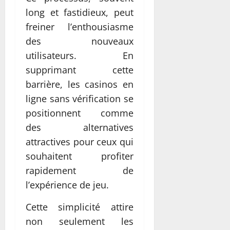
long et fastidieux, peut
freiner l’enthousiasme
des nouveaux
utilisateurs. En
supprimant cette
barrière, les casinos en
ligne sans vérification se
positionnent comme
des alternatives
attractives pour ceux qui
souhaitent profiter
rapidement de
l’expérience de jeu.
Cette simplicité attire
non seulement les