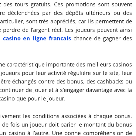
t des tours gratuits. Ces promotions sont souvent
tre déclenchées par des dépôts ultérieurs ou des
rticulier, sont très appréciés, car ils permettent de
perdre de l’argent réel. Les joueurs peuvent ainsi
la
casino en ligne francais
chance de gagner des
e caractéristique importante des meilleurs casinos
eurs pour leur activité régulière sur le site, leur
 être échangés contre des bonus, des cashbacks ou
continuer de jouer et à s’engager davantage avec la
casino que pour le joueur.
entivement les conditions associées à chaque bonus.
 de fois un joueur doit parier le montant du bonus
 d’un casino à l’autre. Une bonne compréhension de