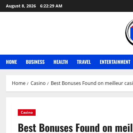
Skip
August 8, 2026
6:22:30 AM
to
content
HOME
BUSINESS
HEALTH
TRAVEL
ENTERTAINMENT
Home
Casino
Best Bonuses Found on meilleur casi
Casino
Best Bonuses Found on meill