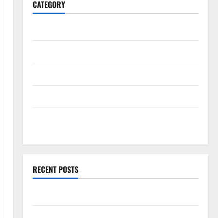
CATEGORY
Home
Business
Health
Travel
Entertainment
RECENT POSTS
What Makes casino en ligne france légal Different?
Bonus Casino En Ligne Pour Tous Les Passionnés De