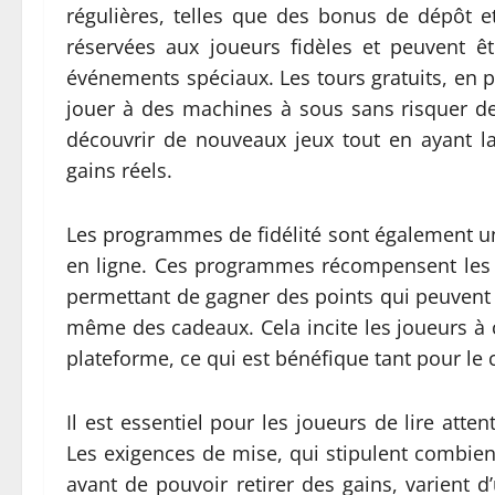
régulières, telles que des bonus de dépôt e
réservées aux joueurs fidèles et peuvent ê
événements spéciaux. Les tours gratuits, en pa
jouer à des machines à sous sans risquer de 
découvrir de nouveaux jeux tout en ayant 
gains réels.
Les programmes de fidélité sont également un
en ligne. Ces programmes récompensent les jou
permettant de gagner des points qui peuvent
même des cadeaux. Cela incite les joueurs à 
plateforme, ce qui est bénéfique tant pour le 
Il est essentiel pour les joueurs de lire att
Les exigences de mise, qui stipulent combien
avant de pouvoir retirer des gains, varient