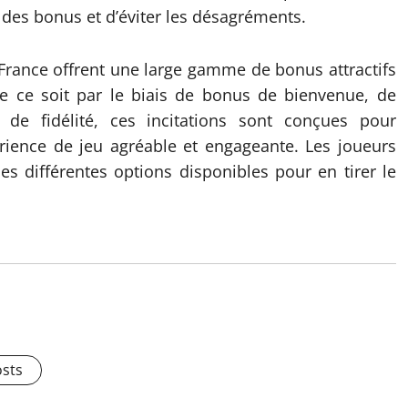
n des bonus et d’éviter les désagréments.
France offrent une large gamme de bonus attractifs
ue ce soit par le biais de bonus de bienvenue, de
e fidélité, ces incitations sont conçues pour
rience de jeu agréable et engageante. Les joueurs
es différentes options disponibles pour en tirer le
osts